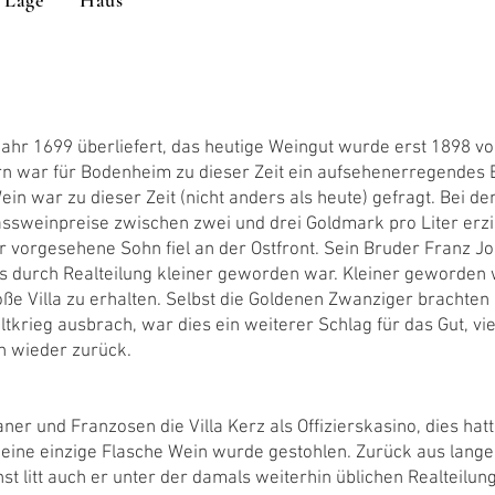
Lage
Haus
Jahr 1699 überliefert, das heutige Weingut wurde erst 1898 von
war für Bodenheim zu dieser Zeit ein aufsehenerregendes Ere
n war zu dieser Zeit (nicht anders als heute) gefragt. Bei d
sweinpreise zwischen zwei und drei Goldmark pro Liter erzie
er vorgesehene Sohn fiel an der Ostfront. Sein Bruder Franz 
as durch Realteilung kleiner geworden war. Kleiner geworden 
oße Villa zu erhalten. Selbst die Goldenen Zwanziger brachte
eltkrieg ausbrach, war dies ein weiterer Schlag für das Gut, 
n wieder zurück.
r und Franzosen die Villa Kerz als Offizierskasino, dies hatt
eine einzige Flasche Wein wurde gestohlen. Zurück aus lang
t litt auch er unter der damals weiterhin üblichen Realteilun